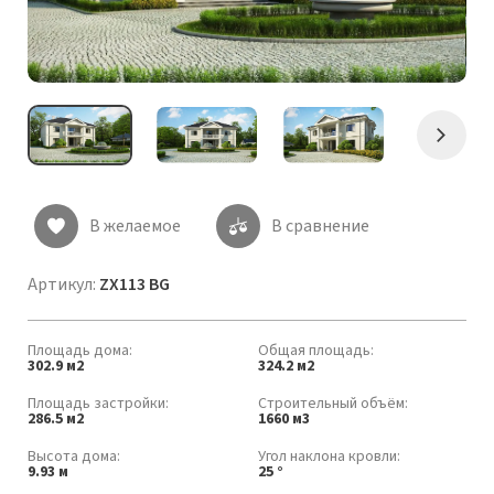
Следу
В желаемое
В сравнение
Артикул:
ZX113 BG
Площадь дома:
Общая площадь:
302.9 м2
324.2 м2
Площадь застройки:
Строительный объём:
286.5 м2
1660 м3
Высота дома:
Угол наклона кровли:
9.93 м
25 °