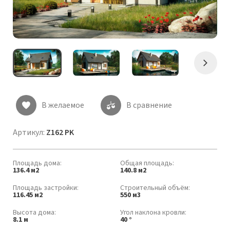
Следу
В желаемое
В сравнение
Артикул:
Z162 PK
Площадь дома:
Общая площадь:
136.4 м2
140.8 м2
Площадь застройки:
Строительный объём:
116.45 м2
550 м3
Высота дома:
Угол наклона кровли:
8.1 м
40 °