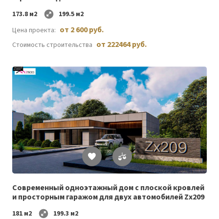
173.8 м2
199.5 м2
от 2 600 руб.
Цена проекта:
от 222464 руб.
Стоимость строительства
Список
желаемого
Cовременный одноэтажный дом c плоской кровлей
и просторным гаражом для двух автомобилей Zx209
181 м2
199.3 м2