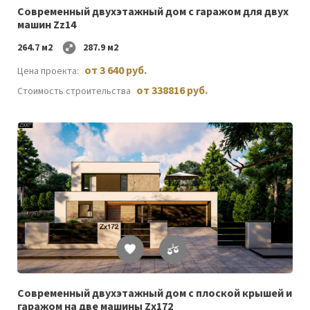
Современный двухэтажный дом с гаражом для двух
машин Zz14
264.7 м2
287.9 м2
от 3 640 руб.
Цена проекта:
от 338816 руб.
Стоимость строительства
Список
желаемого
Cовременный двухэтажный дом с плоской крышей и
гаражом на две машины Zx172