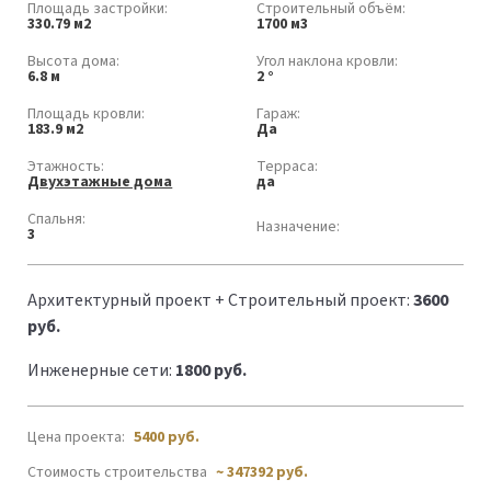
Площадь застройки:
Строительный объём:
330.79 м2
1700 м3
Высота дома:
Угол наклона кровли:
6.8 м
2 °
Площадь кровли:
Гараж:
183.9 м2
Да
Этажность:
Терраса:
Двухэтажные дома
да
Спальня:
Назначение:
3
Архитектурный проект + Строительный проект:
3600
руб.
Инженерные сети:
1800 руб.
Цена проекта:
5400
руб.
Стоимость строительства
~ 347392 руб.