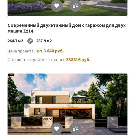
Список
желаемого
Современный двухэтажный дом с гаражом для двух
машин Zz14
264.7 м2
287.9 м2
от 3 640 руб.
Цена проекта:
от 338816 руб.
Стоимость строительства
Список