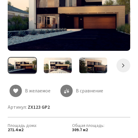
Следу
В желаемое
В сравнение
Артикул:
ZX123 GP2
Площадь дома:
Общая площадь:
271.4 м2
309.7 м2