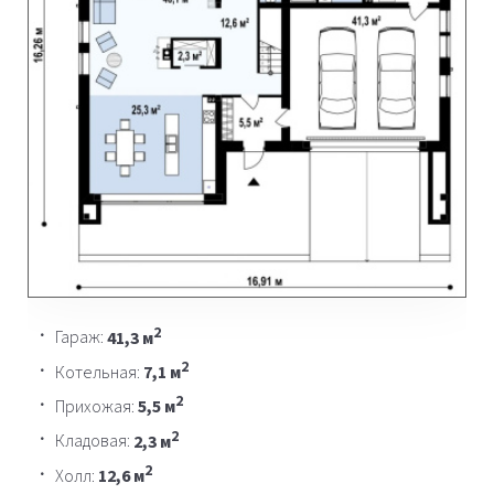
2
Гараж:
41,3 м
2
Котельная:
7,1 м
2
Прихожая:
5,5 м
2
Кладовая:
2,3 м
2
Холл:
12,6 м