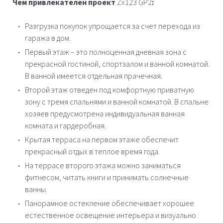
Чем привлекателен проект
Zx123 GP2
:
Разгрузка покупок упрощается за счет перехода из
гаража в дом.
Первый этаж – это полноценная дневная зона с
прекрасной гостиной, спортзалом и ванной комнатой.
В ванной имеется отдельная прачечная.
Второй этаж отведен под комфортную приватную
зону с тремя спальнями и ванной комнатой. В спальне
хозяев предусмотрена индивидуальная ванная
комната и гардеробная.
Крытая терраса на первом этаже обеспечит
прекрасный отдых в теплое время года.
На террасе второго этажа можно заниматься
фитнесом, читать книги и принимать солнечные
ванны.
Панорамное остекление обеспечивает хорошее
естественное освещение интерьера и визуально