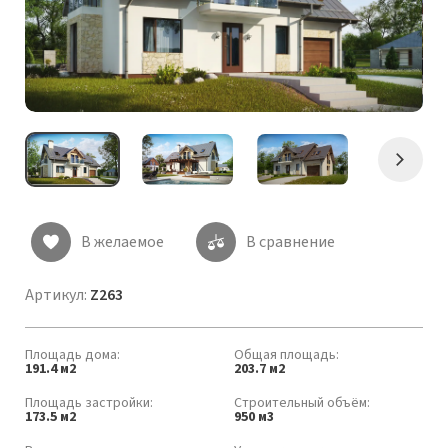
Следу
В желаемое
В сравнение
Артикул:
Z263
Площадь дома:
Общая площадь:
191.4 м2
203.7 м2
Площадь застройки:
Строительный объём:
173.5 м2
950 м3