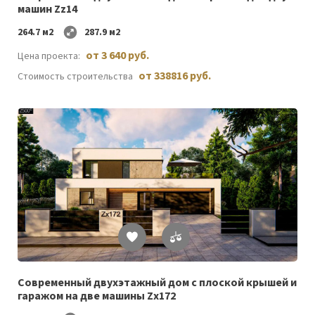
машин Zz14
264.7 м2
287.9 м2
от 3 640 руб.
Цена проекта:
от 338816 руб.
Стоимость строительства
Список
желаемого
Cовременный двухэтажный дом с плоской крышей и
гаражом на две машины Zx172