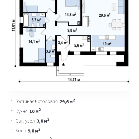
2
Гостиная+ столовая:
29,6 м
2
Кухня:
10 м
2
Сан. узел:
3,8 м
2
Холл:
9,8 м
2