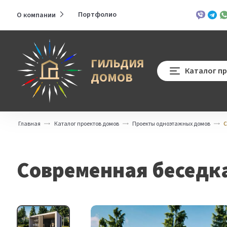
Портфолио
О компании
Развернуть
Viber
Teleg
Wh
меню
ГИЛЬДИЯ
Каталог п
ДОМОВ
Главная
Каталог проектов домов
Проекты одноэтажных домов
С
Современная беседка