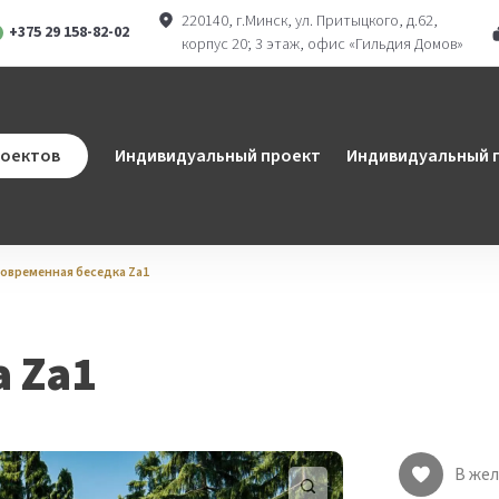
220140, г.Минск, ул. Притыцкого, д.62,
+375 29 158-82-02
корпус 20; 3 этаж, офис «Гильдия Домов»
ram
atsApp
роектов
Индивидуальный проект
Индивидуальный п
овременная беседка Za1
 Za1
В же