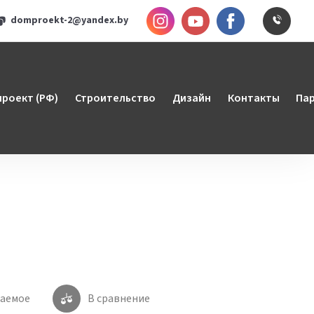
Инстаграм
YouTube
Faceboo
Заказ
domproekt-2@yandex.by
роект (РФ)
Строительство
Дизайн
Контакты
Па
лаемое
В сравнение