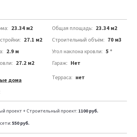
ма:
23.34 м2
Общая площадь:
23.34 м2
стройки:
27.1 м2
Строительный объём:
70 м3
а:
2.9 м
Угол наклона кровли:
5 °
овли:
27.2 м2
Гараж:
Нет
Терраса:
нет
ые дома
:
ый проект + Строительный проект:
1100 руб.
сети:
550 руб.