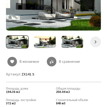
Следу
В желаемое
В сравнение
Артикул:
ZX141 S
Площадь дома:
Общая площадь:
194.36 м2
250.04 м2
Площадь застройки:
Строительный объём:
372 м2
840 м3