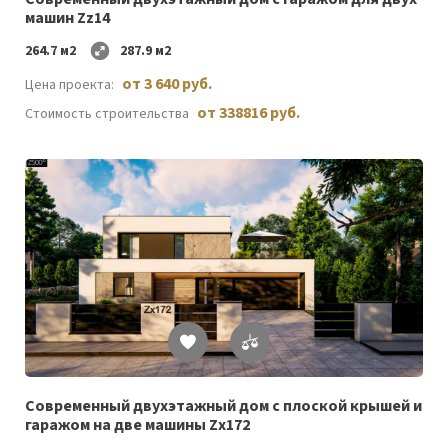
машин Zz14
264.7 м2
287.9 м2
от 3 640 руб.
Цена проекта:
от 338816 руб.
Стоимость строительства
Список
желаемого
Cовременный двухэтажный дом с плоской крышей и
гаражом на две машины Zx172