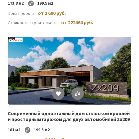
173.8 м2
199.5 м2
от 2 600 руб.
Цена проекта:
от 222464 руб.
Стоимость строительства
Список
желаемого
Cовременный одноэтажный дом c плоской кровлей
и просторным гаражом для двух автомобилей Zx209
181 м2
199.3 м2