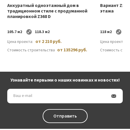
Аккуратный одноэтажный дом в
Вариант Zz23
традиционном стиле с продуманной
этажа
планировкой Z368 D
105.7 м2
118.3 м2
118 м2
122
от 2 210 руб.
Цена проекта:
Цена проекта:
от 135296 руб.
Стоимость строительства
Стоимость стро
Узнавайте первыми о наших новинках и новостях!
Ваш
e-
mail
Отправить