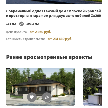
желаемого
Cовременный одноэтажный дом c плоской кровлей
и просторным гаражом для двух автомобилей Zx209
181 м2
199.3 м2
от 2 860 руб.
Цена проекта:
от 231680 руб.
Стоимость строительства
Ранее просмотренные проекты
Список
желаемого