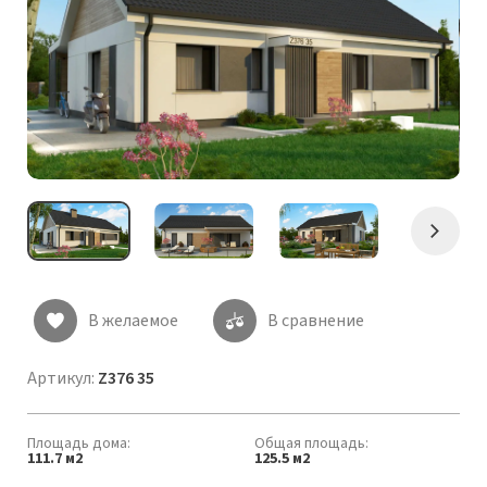
Следу
В желаемое
В сравнение
Артикул:
Z376 35
Площадь дома:
Общая площадь:
111.7 м2
125.5 м2