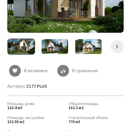
Следу
В желаемое
В сравнение
Артикул:
Z177 PLUS
Площадь дома:
Общая площадь:
122.4 м2
132.2 м2
Площадь застройки:
Строительный объём:
132.55 м2
770 м3