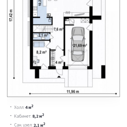
2
Холл:
4 м
2
Кабинет:
8,2 м
2
Сан. узел:
2,1 м