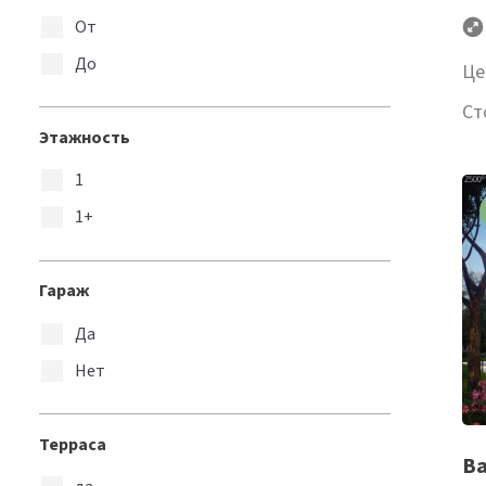
От
До
Це
Ст
Этажность
1
1+
Гараж
Да
Нет
Терраса
Ва