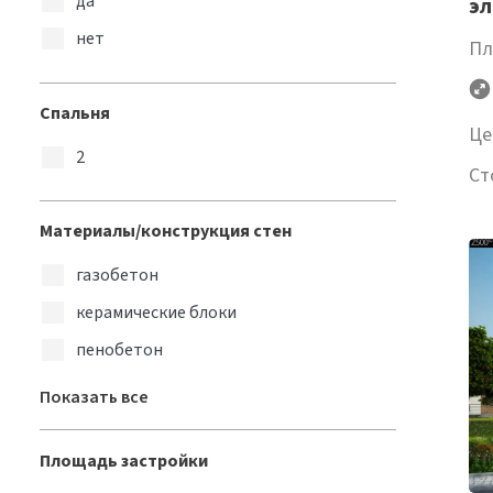
да
эл
нет
Пл
Спальня
Це
2
Ст
Материалы/конструкция стен
газобетон
керамические блоки
пенобетон
пеноблоки
Показать все
Площадь застройки