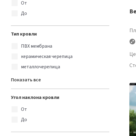
От
Ве
До
Пл
Тип кровли
ПВХ мембрана
Це
керамическая черепица
Ст
металлочерепица
цементно-песчаная черепица
Показать все
Угол наклона кровли
От
До