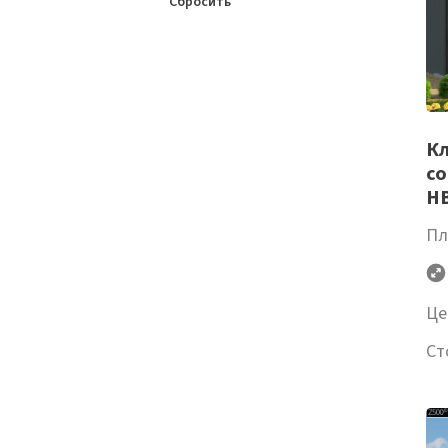
Сбросить
Кл
со
H
Пл
Це
Ст