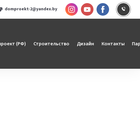
Инстаграм
YouTube
Faceboo
Заказ
domproekt-2@yandex.by
роект (РФ)
Строительство
Дизайн
Контакты
Па