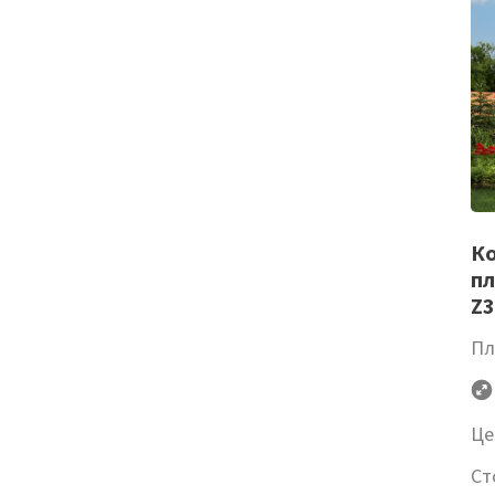
Ко
пл
Z3
Пл
Це
Ст