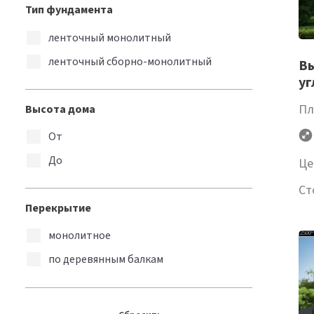
Тип фундамента
ленточный монолитный
ленточный сборно-монолитный
Вы
уг
Пл
Высота дома
От
До
Це
Ст
Перекрытие
монолитное
по деревянным балкам