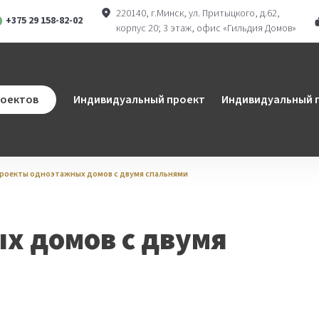
220140, г.Минск, ул. Притыцкого, д.62,
+375 29 158-82-02
корпус 20; 3 этаж, офис «Гильдия Домов»
ram
atsApp
роектов
Индивидуальный проект
Индивидуальный п
роекты одноэтажных домов с двумя спальнями
х домов с двумя