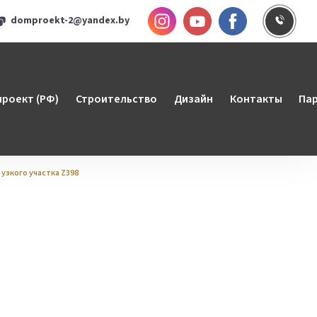
Инстаграм
YouTube
Faceboo
Заказ
domproekt-2@yandex.by
роект (РФ)
Строительство
Дизайн
Контакты
Па
зкого участка Z398