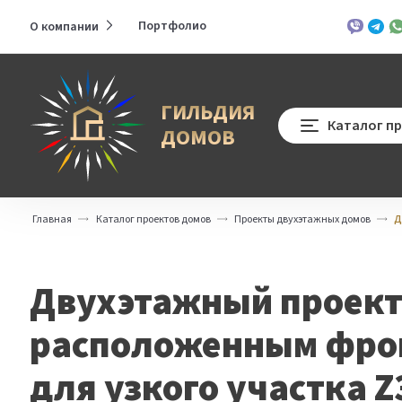
Портфолио
О компании
Развернуть
Viber
Teleg
Wh
меню
ГИЛЬДИЯ
Каталог п
ДОМОВ
Главная
Каталог проектов домов
Проекты двухэтажных домов
Д
Двухэтажный проект
расположенным фро
для узкого участка Z