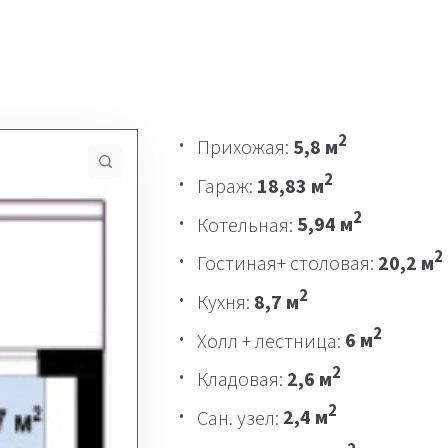
2
Прихожая:
5,8 м
2
Гараж:
18,83 м
2
Котельная:
5,94 м
2
Гостиная+ столовая:
20,2 м
2
Кухня:
8,7 м
2
Холл + лестница:
6 м
2
Кладовая:
2,6 м
2
Сан. узел:
2,4 м