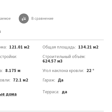
лаемое
В сравнение
8
ма:
121.01 м2
Общая площадь:
134.21 м2
стройки:
Строительный объём:
624.57 м3
а:
8.175 м
Угол наклона кровли:
22 °
овли:
72.1 м2
Гараж:
Да
Терраса:
да
ые дома