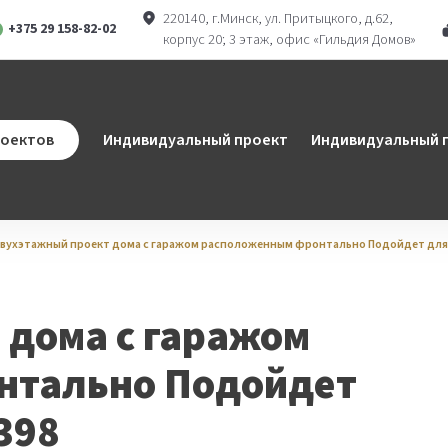
220140, г.Минск, ул. Притыцкого, д.62,
+375 29 158-82-02
корпус 20; 3 этаж, офис «Гильдия Домов»
ram
atsApp
роектов
Индивидуальный проект
Индивидуальный п
вухэтажный проект дома с гаражом расположенным фронтально Подойдет для у
 дома с гаражом
нтально Подойдет
398