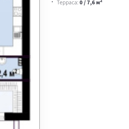
2
Терраса:
0 / 7,6 м