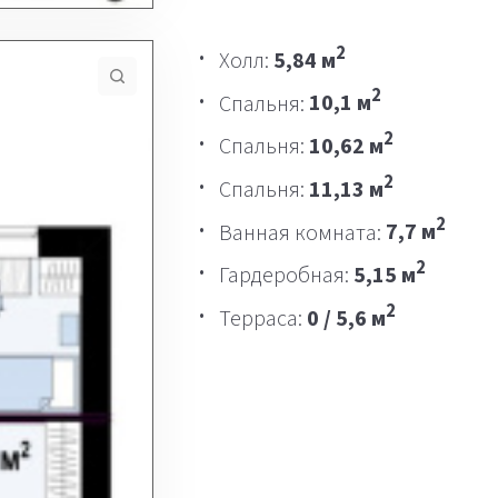
2
Холл:
5,84 м
2
Спальня:
10,1 м
2
Спальня:
10,62 м
2
Спальня:
11,13 м
2
Ванная комната:
7,7 м
2
Гардеробная:
5,15 м
2
Терраса:
0 / 5,6 м