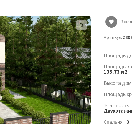
В же
Артикул:
Z39
Площадь до
Площадь за
135.73 м2
Высота дом
Площадь кр
Этажность:
Двухэтажн
Спальня:
3