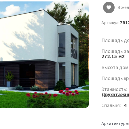
В же
Артикул:
ZR17
Площадь до
Площадь за
272.15 м2
Высота дом
Площадь кр
Этажность:
Двухэтажн
Спальня:
4
Архитектурн