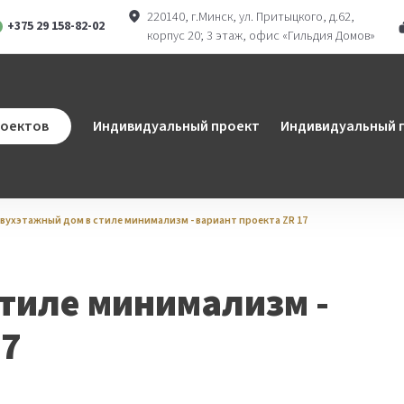
220140, г.Минск, ул. Притыцкого, д.62,
+375 29 158-82-02
корпус 20; 3 этаж, офис «Гильдия Домов»
ram
atsApp
роектов
Индивидуальный проект
Индивидуальный п
вухэтажный дом в стиле минимализм - вариант проекта ZR 17
тиле минимализм -
17