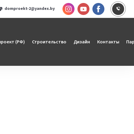
Инстаграм
YouTube
Faceboo
Заказ
domproekt-2@yandex.by
роект (РФ)
Строительство
Дизайн
Контакты
Па