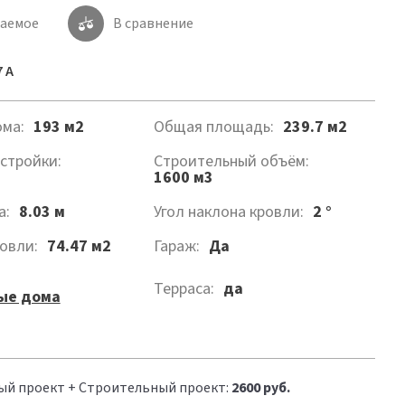
лаемое
В сравнение
 A
ма:
193 м2
Общая площадь:
239.7 м2
стройки:
Строительный объём:
1600 м3
а:
8.03 м
Угол наклона кровли:
2 °
овли:
74.47 м2
Гараж:
Да
Терраса:
да
ые дома
ый проект + Строительный проект:
2600 руб.