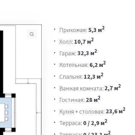
2
Прихожая:
5,3 м
2
Холл:
10,7 м
2
Гараж:
32,3 м
2
Котельная:
6,2 м
2
Спальня:
12,3 м
2
Ванная комната:
2,7 м
2
Гостиная:
28 м
2
Кухня + столовая:
23,6 м
2
Терраса:
0 / 2,9 м
2
Терраса:
0 / 23,1 м