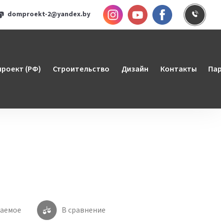
Инстаграм
YouTube
Faceboo
Заказ
domproekt-2@yandex.by
роект (РФ)
Строительство
Дизайн
Контакты
Па
лаемое
В сравнение