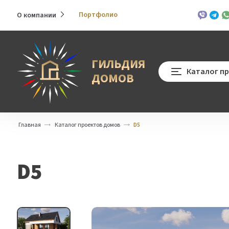
Портфолио
О компании
Развернуть
Viber
Teleg
Wh
меню
ГИЛЬДИЯ
Каталог п
ДОМОВ
Главная
Каталог проектов домов
D5
D5