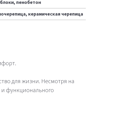
облоки, пенобетон
лочерепица, керамическая черепица
мфорт.
тво для жизни. Несмотря на
о и функционального