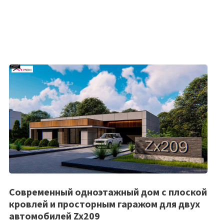
Список
Cовременный одноэтажный дом c плоской
кровлей и просторным гаражом для двух
желаемого
автомобилей Zx209