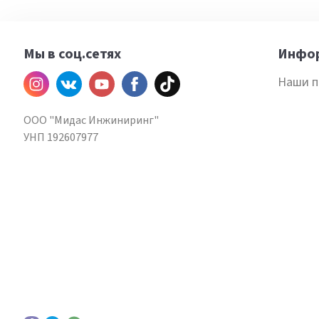
Мы в соц.сетях
Инфо
Инстаграм
ВКонтакте
YouTube
Facebook
TiKtok
Наши п
ООО "Мидас Инжиниринг"
УНП 192607977